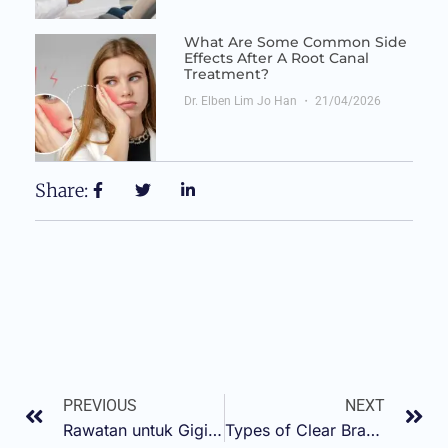
What Are Some Common Side
Effects After A Root Canal
Treatment?
Dr. Elben Lim Jo Han
21/04/2026
Share:
PREVIOUS
NEXT
Rawatan untuk Gigi Berlapis Pakai Braces
Types of Clear Braces: Find the Right Fit for You