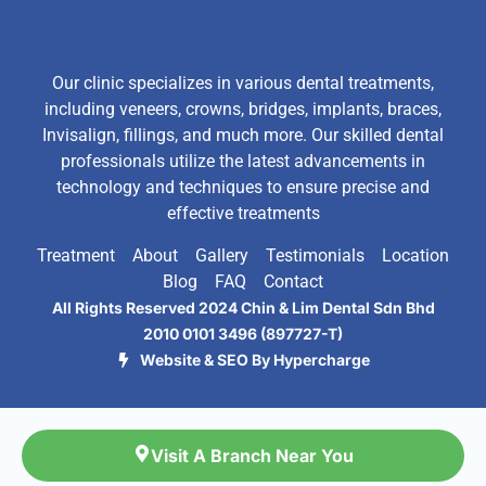
Our clinic specializes in various dental treatments,
including veneers, crowns, bridges, implants, braces,
Invisalign, fillings, and much more. Our skilled dental
professionals utilize the latest advancements in
technology and techniques to ensure precise and
effective treatments
Treatment
About
Gallery
Testimonials
Location
Blog
FAQ
Contact
All Rights Reserved 2024 Chin & Lim Dental Sdn Bhd
2010 0101 3496 (897727-T)
Website & SEO By Hypercharge
Visit A Branch Near You
Visit A Branch Near You